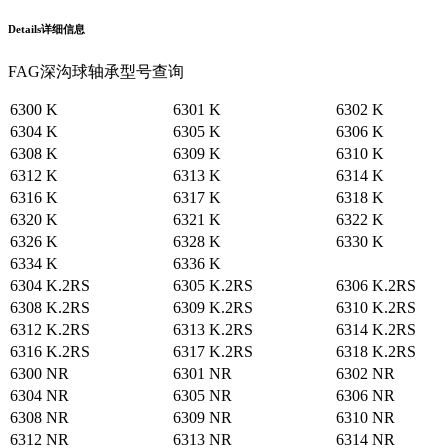
Details
详细信息
FAG深沟球轴承型号查询
6300 K
6301 K
6302 K
6304 K
6305 K
6306 K
6308 K
6309 K
6310 K
6312 K
6313 K
6314 K
6316 K
6317 K
6318 K
6320 K
6321 K
6322 K
6326 K
6328 K
6330 K
6334 K
6336 K
6304 K.2RS
6305 K.2RS
6306 K.2RS
6308 K.2RS
6309 K.2RS
6310 K.2RS
6312 K.2RS
6313 K.2RS
6314 K.2RS
6316 K.2RS
6317 K.2RS
6318 K.2RS
6300 NR
6301 NR
6302 NR
6304 NR
6305 NR
6306 NR
6308 NR
6309 NR
6310 NR
6312 NR
6313 NR
6314 NR