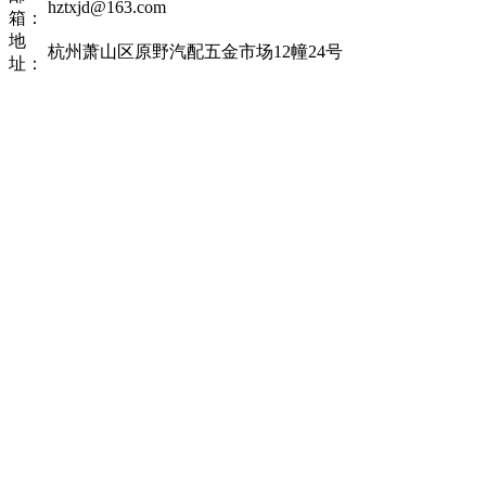
hztxjd@163.com
箱：
地
杭州萧山区原野汽配五金市场12幢24号
址：