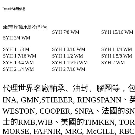
Details
详细信息
skf带座轴承部分型号
SYH 7/8 WM
SYH 15/16 WM
SYH 3/4 WM
SYH 1 1/8 M
SYH 1 3/16 WM
SYH 1 1/4 WM
SYH 1 7/16 WM
SYH 1 1/2 WM
SYH 1 5/8 WM
SYH 1 3/4 WM
SYH 1 15/16 WM
SYH 2 WM
SYH 2 1/4 WM
SYH 2 7/16 WM
代理世界名廠軸承、油封、膠圈等，
INA, GMN,STIEBER, RINGSPANN
、
WESTON, COOPER, SNFA
、法國的
SN
士的
RMB,WIB
、美國的
TIMKEN, TO
MORSE, FAFNIR, MRC, McGILL, RBC