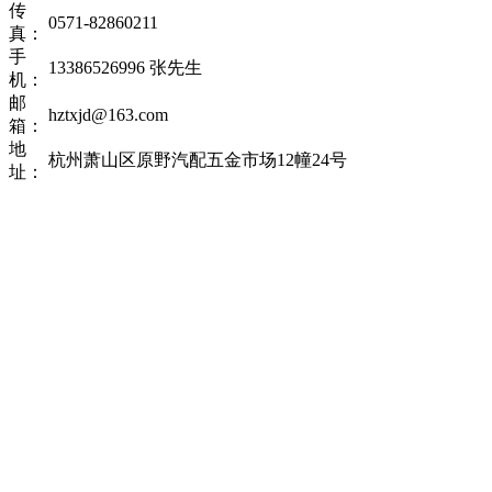
传
0571-82860211
真：
手
13386526996 张先生
机：
邮
hztxjd@163.com
箱：
地
杭州萧山区原野汽配五金市场12幢24号
址：